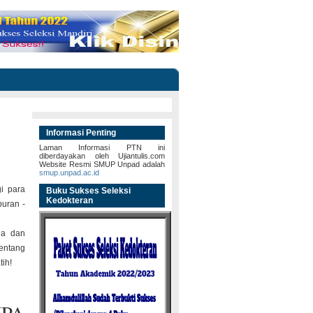
Informasi Penting
Laman Informasi PTN ini
diberdayakan oleh Ujiantulis.com
Website Resmi SMUP Unpad adalah
smup.unpad.ac.id
i para
Buku Sukses Seleksi
Kedokteran
puran -
ia dan
entang
tih!