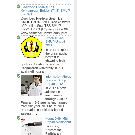
...
Download Prediksi Tes
Kemampuan Belajar (TKB) SMUP
UNPAD
Download Prediksi Soal TBS
SMUP UNPAD 2009 Key Answers
of Prediksi Soal TBS SMUP
UNPAD 2009 (Copyright © 2009
www.banksoal.usmitb.com, prot...
Prediksi Soal
SMUP Unpad
2011
In order to meet
the great public
interest in
obtaining high-
quality education, it seems,
Padjadjaran University in 2011
again will host a ...
Information About
Form of Smup
Unpad 2012
In 2012 a new
admission
mechanism
through SMUP
Program S-1 seems unchanged
from the year 2011 As of 2011
graduation candidates based
assessm...
Kuota Bidik Misi
Unpad Meningkat
Tahun ini,
Universitas
Padjajaran