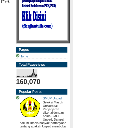
IPA
Pages
Home
Total Pageviews
160,070
Popular Posts
SMUP Unpad
Seleksi Masuk
Universitas
Padjadjaran
dikenal dengan
nama SMUP
Unpad. Sampai
hari ini, masih banyak pertanyaan
tentang apakah Unpad membuka