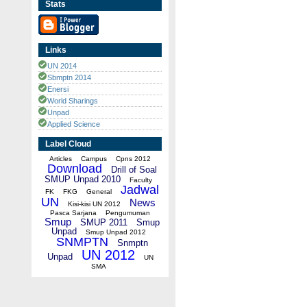
Stats
Links
UN 2014
Sbmptn 2014
Enersi
World Sharings
Unpad
Applied Science
Label Cloud
Articles
Campus
Cpns 2012
Download
Drill of Soal
SMUP Unpad 2010
Faculty
Jadwal
FK
FKG
General
UN
News
Kisi-kisi UN 2012
Pasca Sarjana
Pengumuman
Smup
SMUP 2011
Smup
Unpad
Smup Unpad 2012
SNMPTN
Snmptn
UN 2012
Unpad
UN
SMA