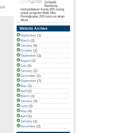
(Unpad)
Bandung
ost
menyediakan kuota 900 orang
untuk program Bidik Misi.
Peningkatan 200 kursi ini akan
disos...
Website Archive
September
(1)
March
(2)
January
(6)
October
(2)
September
(1)
August
(2)
July
(5)
January
(2)
December
(1)
September
(7)
May
(1)
April
(2)
March
(1)
January
(3)
June
(2)
May
(4)
April
(1)
January
(1)
December
(3)