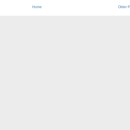
Home
Older P